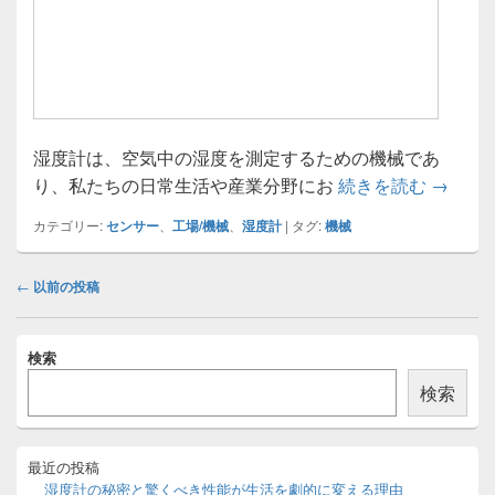
湿度計は、空気中の湿度を測定するための機械であ
湿度計
り、私たちの日常生活や産業分野にお
続きを読む
→
カテゴリー:
センサー
、
工場/機械
、
湿度計
|
タグ:
機械
投
←
以前の投稿
稿
ナ
メ
ビ
検索
イ
ゲ
ン
検索
ー
サ
イ
シ
ド
ョ
バ
最近の投稿
ン
ー
湿度計の秘密と驚くべき性能が生活を劇的に変える理由