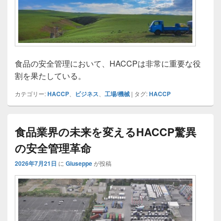
食品の安全管理において、HACCPは非常に重要な役
割を果たしている。
カテゴリー:
HACCP
、
ビジネス
、
工場/機械
|
タグ:
HACCP
食品業界の未来を変えるHACCP驚異
の安全管理革命
2026年7月21日
に
Giuseppe
が投稿