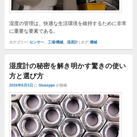
湿度の管理は、快適な生活環境を維持するために非常
に重要な要素である。
カテゴリー:
センサー
、
工場/機械
、
湿度計
|
タグ:
機械
湿度計の秘密を解き明かす驚きの使い
方と選び方
2026年8月3日
に
Giuseppe
が投稿