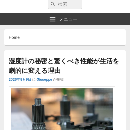
検
検
索:
索
メニュー
Home
湿度計の秘密と驚くべき性能が生活を
劇的に変える理由
2026年8月9日
に
Giuseppe
が投稿