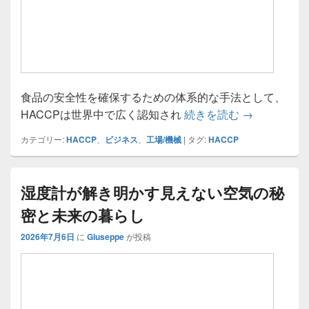
食品の安全性を確保するための体系的な手法として、
食品業界を激
HACCPは世界中で広く認知され
続きを読む
→
カテゴリー:
HACCP
、
ビジネス
、
工場/機械
|
タグ:
HACCP
湿度計が解き明かす見えない空気の秘
密と未来の暮らし
2026年7月6日
に
Giuseppe
が投稿