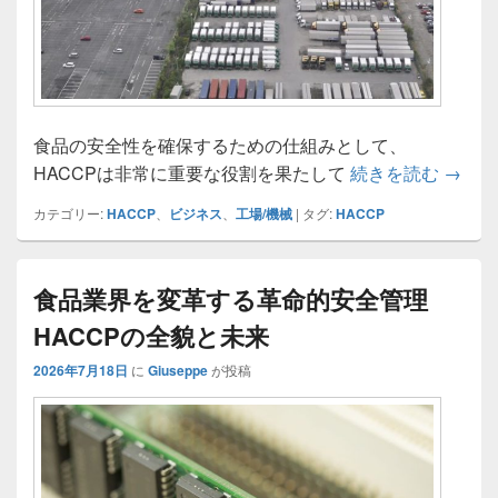
食品の安全性を確保するための仕組みとして、
食品業
HACCPは非常に重要な役割を果たして
続きを読む
→
カテゴリー:
HACCP
、
ビジネス
、
工場/機械
|
タグ:
HACCP
食品業界を変革する革命的安全管理
HACCPの全貌と未来
2026年7月18日
に
Giuseppe
が投稿