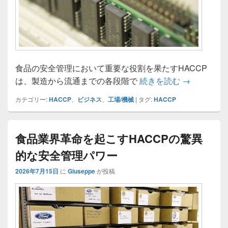
食品の安全管理において重要な役割を果たすHACCP
食品業界を変
は、製造から流通までの各段階で
続きを読む
→
カテゴリー:
HACCP
、
ビジネス
、
工場/機械
|
タグ:
HACCP
食品業界革命を起こすHACCPの驚異
的な安全管理パワー
2026年7月15日
に
Giuseppe
が投稿