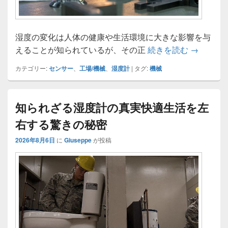
湿度の変化は人体の健康や生活環境に大きな影響を与
湿度計の
えることが知られているが、その正
続きを読む
→
カテゴリー:
センサー
、
工場/機械
、
湿度計
|
タグ:
機械
知られざる湿度計の真実快適生活を左
右する驚きの秘密
2026年8月6日
に
Giuseppe
が投稿