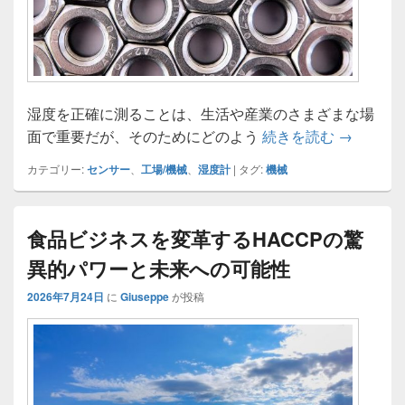
湿度を正確に測ることは、生活や産業のさまざまな場
湿度計の
面で重要だが、そのためにどのよう
続きを読む
→
カテゴリー:
センサー
、
工場/機械
、
湿度計
|
タグ:
機械
食品ビジネスを変革するHACCPの驚
異的パワーと未来への可能性
2026年7月24日
に
Giuseppe
が投稿