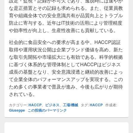
設定・監視・記録が不可欠であり、逸脱時には速やか
な是正措置とその記録も求められる。また、従業員教
育や組織全体での安全意識共有が品質向上とトラブル
防止に寄与する。近年はIT技術の活用により管理精度
や効率性が向上し、生産性改善にも貢献している。
社会的に食品安全への要求が高まる中、HACCP認証
取得や運用状況公開は企業ブランド価値を高め、新た
な取引先開拓や市場拡大にも有効である。科学的根拠
に基づく体系的な管理体制としてHACCPはビジネス
成長の基盤となり、安全意識浸透と継続的改善によっ
て企業全体のパフォーマンスアップを実現する。この
ため多くの事業者で普及が進み、今後も広がりが期待
されている。
カテゴリー:
HACCP
、
ビジネス
、
工場/機械
タグ:
HACCP
作成者:
Giuseppe
この投稿のパーマリンク
投