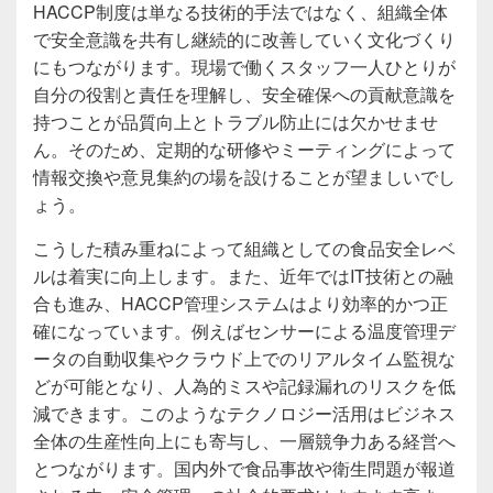
HACCP制度は単なる技術的手法ではなく、組織全体
で安全意識を共有し継続的に改善していく文化づくり
にもつながります。現場で働くスタッフ一人ひとりが
自分の役割と責任を理解し、安全確保への貢献意識を
持つことが品質向上とトラブル防止には欠かせませ
ん。そのため、定期的な研修やミーティングによって
情報交換や意見集約の場を設けることが望ましいでし
ょう。
こうした積み重ねによって組織としての食品安全レベ
ルは着実に向上します。また、近年ではIT技術との融
合も進み、HACCP管理システムはより効率的かつ正
確になっています。例えばセンサーによる温度管理デ
ータの自動収集やクラウド上でのリアルタイム監視な
どが可能となり、人為的ミスや記録漏れのリスクを低
減できます。このようなテクノロジー活用はビジネス
全体の生産性向上にも寄与し、一層競争力ある経営へ
とつながります。国内外で食品事故や衛生問題が報道