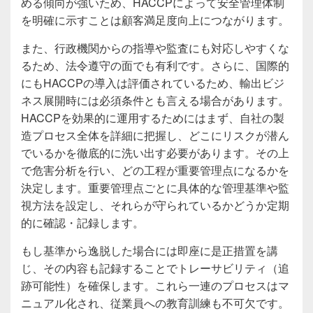
める傾向が強いため、HACCPによって安全管理体制
を明確に示すことは顧客満足度向上につながります。
また、行政機関からの指導や監査にも対応しやすくな
るため、法令遵守の面でも有利です。さらに、国際的
にもHACCPの導入は評価されているため、輸出ビジ
ネス展開時には必須条件とも言える場合があります。
HACCPを効果的に運用するためにはまず、自社の製
造プロセス全体を詳細に把握し、どこにリスクが潜ん
でいるかを徹底的に洗い出す必要があります。その上
で危害分析を行い、どの工程が重要管理点になるかを
決定します。重要管理点ごとに具体的な管理基準や監
視方法を設定し、それらが守られているかどうか定期
的に確認・記録します。
もし基準から逸脱した場合には即座に是正措置を講
じ、その内容も記録することでトレーサビリティ（追
跡可能性）を確保します。これら一連のプロセスはマ
ニュアル化され、従業員への教育訓練も不可欠です。