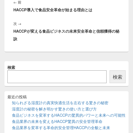
稿
前
←
前
ナ
HACCP導入で食品安全革命が始まる理由とは
の
ビ
投
ゲ
次
次
→
稿:
ー
HACCPが変える食品ビジネスの未来安全革命と信頼獲得の秘
の
シ
訣
投
ョ
稿:
ン
メ
検索
イ
ン
検索
サ
イ
ド
バ
最近の投稿
ー
知られざる湿度計の真実快適生活を左右する驚きの秘密
ウ
湿度計の秘密を解き明かす驚きの使い方と選び方
ィ
食品ビジネスを変革するHACCPの驚異的パワーと未来への可能性
ジ
食品業界の未来を変えるHACCP驚異の安全管理革命
ェ
ッ
食品業界を変革する革命的安全管理HACCPの全貌と未来
ト